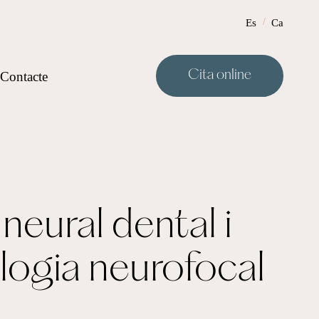
Es
Ca
Cita online
Contacte
neural dental i
ogia neurofocal