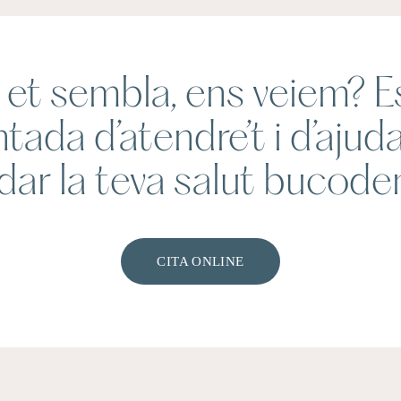
et sembla, ens veiem? E
tada d’atendre’t i d’ajuda
dar la teva salut bucode
CITA ONLINE