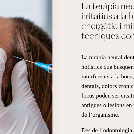
La teràpia neu
irritatius a la 
energètic i mi
tècniques com 
La teràpia neural den
holístics que busquen 
interferents a la boc
dentals, dolors crònic
focus poden ser cicatr
antigues o lesions en 
de l’organisme.
Des de l’odontologia 