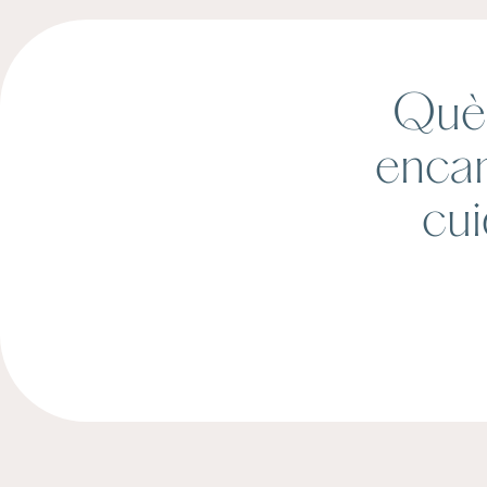
Què 
encan
cui