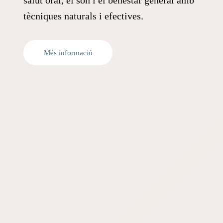
salut oral, el son i el benestar general amb
tècniques naturals i efectives.
Més informació