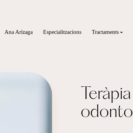
Ana Arízaga
Especialitzacions
Tractaments
Teràpia 
odontol