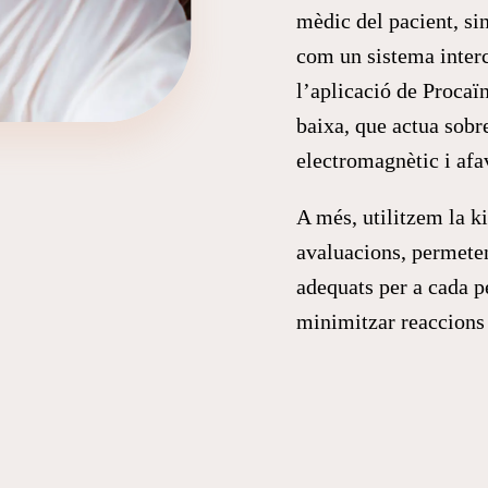
mèdic del pacient, sin
com un sistema interc
l’aplicació de Procaï
baixa, que actua sobre
electromagnètic i afav
A més, utilitzem la k
avaluacions, permeten
adequats per a cada p
minimitzar reaccions 