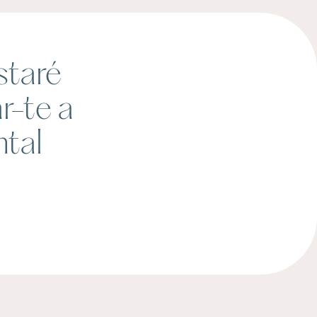
staré
r-te a
ntal